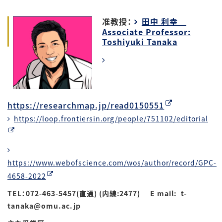
准教授：
田中 利幸
Associate Professor:
Toshiyuki Tanaka
https://researchmap.jp/read0150551
https://loop.frontiersin.org/people/751102/editorial
https://www.webofscience.com/wos/author/record/GPC-
4658-2022
TEL：072-463-5457(直通) (内線:2477) E mail: t-
tanaka@omu.ac.jp