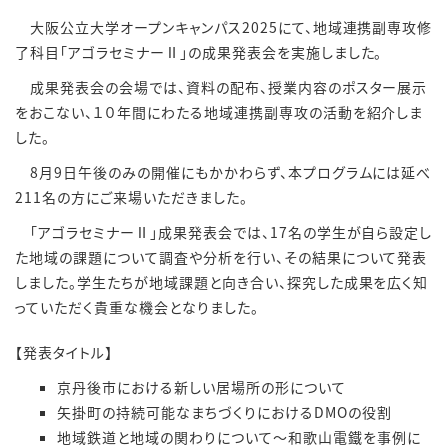
大阪公立大学オープンキャンパス2025にて、地域連携副専攻修
了科目「アゴラセミナーⅡ」の成果発表会を実施しました。
成果発表会の会場では、資料の配布、授業内容のポスター展示
をおこない、１０年間にわたる地域連携副専攻の活動を紹介しま
した。
8月9日午後のみの開催にもかかわらず、本プログラムには延べ
211名の方にご来場いただきました。
「アゴラセミナーⅡ」成果発表会では、17名の学生が自ら設定し
た地域の課題について調査や分析を行い、その結果について発表
しました。学生たちが地域課題と向き合い、探究した成果を広く知
っていただく貴重な機会となりました。
【発表タイトル】
京丹後市における新しい居場所の形について
矢掛町の持続可能なまちづくりにおけるDMOの役割
地域鉄道と地域の関わりについて～和歌山電鐵を事例に