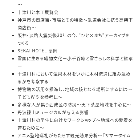
～
十津川と木工展覧会
神戸市の商店街・市場とその特徴～鉄道会社に抗う高架下
商店街～
阪神・淡路大震災後30年の今、“ひと×まち”アーカイブを
つくる
SEKAI HOTEL 高岡
雪国に生きる織物文化ー小千谷縮と雪さらしの科学と継承
ー
十津川村において温泉木材をいかに木材流通に組み込め
るかを考察する
博物館の活用を推進し、地域の核となる場所にするには～
子どもW S を参考に～
多様な人が集う西成区の防災～天下茶屋地域を中心に～
丹波篠山ミュージカルが与える影響
十津川村の学生に向けたワークショップ～地域への愛着を
育むために～
アニメ聖地巡礼がもたらす観光効果分析～『サマータイム