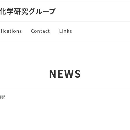
機化学研究グループ
lications
Contact
Links
riginal Papers
eviews
NEWS
ooks
atents
顕彰
edia