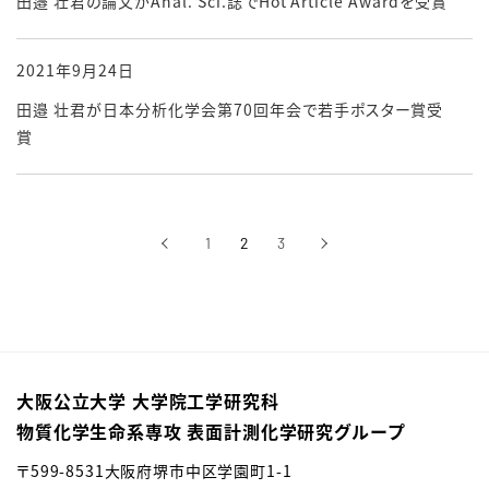
田邉 壮君の論文がAnal. Sci.誌でHot Article Awardを受賞
2021年9月24日
田邉 壮君が日本分析化学会第70回年会で若手ポスター賞受
賞
‹
1
2
3
›
前へ
次へ
大阪公立大学 大学院工学研究科
物質化学生命系専攻 表面計測化学研究グループ
〒
599-8531
大阪府堺市中区学園町
1-1