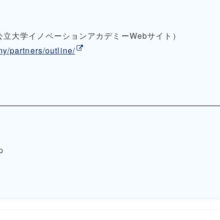
公立大学イノベーションアカデミーWebサイト）
y/partners/outline/
p