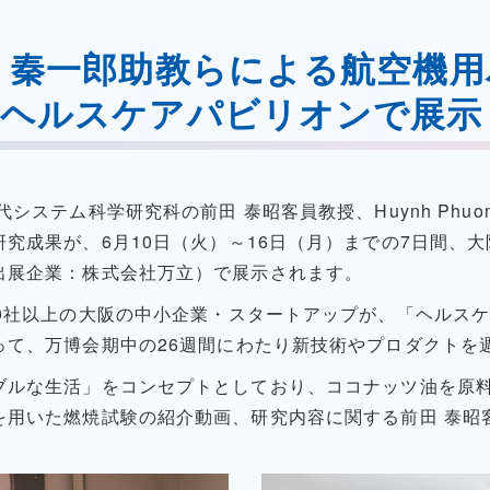
 秦一郎助教らによる航空機
阪ヘルスケアパビリオンで展示
代システム科学研究科の前田 泰昭客員教授、
Huynh Phuo
研究成果が、
6
月
10
日（火）～
16
日（月）までの7日間、
出展企業：株式会社万立）で展示されます。
0
社以上の大阪の中小企業・スタートアップが、「ヘルス
って、万博会期中の
26
週間にわたり新技術やプロダクトを
ブルな生活」をコンセプトとしており、ココナッツ油を原
を用いた燃焼試験の紹介動画、研究内容に関する前田 泰昭