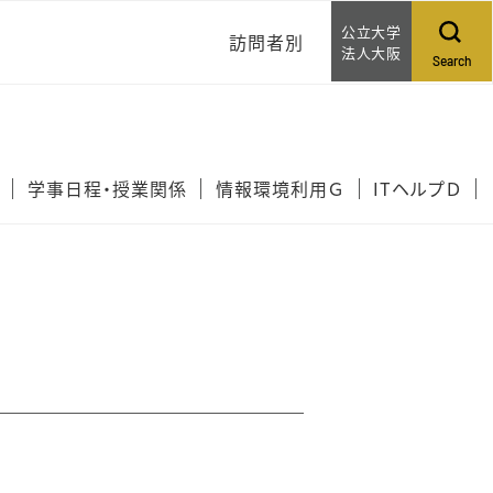
公立大学
訪問者別
法人大阪
Search
ご家族アカウントについ
て
学事日程・授業関係
情報環境利用Ｇ
ITヘルプＤ
問い合わせる
相談する
WEB提案する
イベントカレンダー