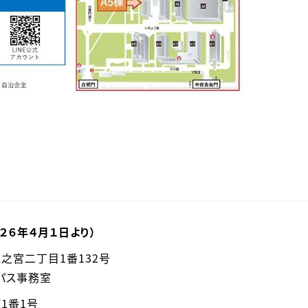
２６年４月１日より）
森之宮二丁目1番132号
ンパス事務室
町1番1号