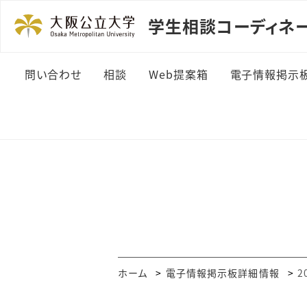
学生相談コーディネー
問い合わせ
相談
Web提案箱
電子情報掲示
問い合わせる
どんな相談があるの？
Web提案する
詳細情報
Web・メール相談
これまでの提案と回答
詳細情報＞
(カテゴリ別)
援室情報
これまでの提案と回答
掲載依頼方
(年度別)
ホーム
電子情報掲示板詳細情報
2