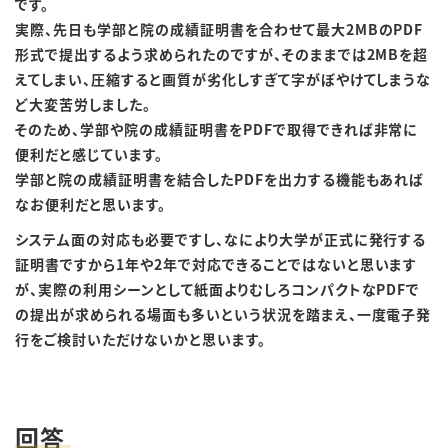
です。
実際、先日も学部と院の成績証明書を合わせて最大
2MB
の
PDF
形式で提出するよう求められたのですが、そのままでは
2MB
を超
えてしまい、圧縮すると画質が劣化しすぎて字がぼやけてしまうな
ど大変苦労しました。
そのため、学部や院の成績証明書を
PDF
で取得できれば非常に
便利だと感じています。
学部と院の成績証明書を結合した
PDF
を出力する機能もあれば
なお便利だと思います。
システム面の対応も必要ですし、なにより大学が正式に発行する
証明書ですから
1
年や
2
年で対応できることではないと思います
が、実際の利用シーンとして紙面よりむしろコンパクトな
PDF
で
の提出が求められる場面も多いという状況を踏まえ、一度電子発
行をご検討いただけないかと思います。
回答