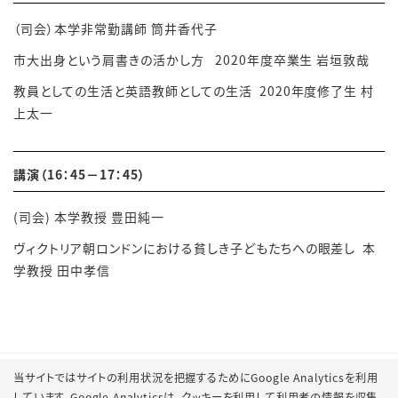
（司会）本学非常勤講師
筒井香代子
市大出身という肩書きの活かし方
2020年度卒業生 岩垣敦哉
教員としての生活と英語教師としての生活
2020年度修了生 村
上太一
講演（16：45－17：45）
(
司会
)
本学教授
豊田純一
ヴィクトリア朝ロンドンにおける貧しき子どもたちへの眼差し
本
学教授
田中孝信
当サイトではサイトの利用状況を把握するためにGoogle Analyticsを利用
しています。Google Analyticsは、
クッキーを利用して利用者の情報を収集