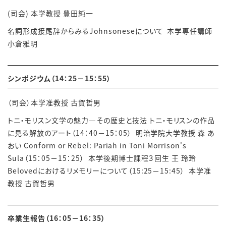
(
司会
)
本学教授
豊田純一
名詞形成接尾辞からみるJohnsoneseについて
本学専任講師
小倉雅明
シンポジウム（14：25－15：55）
（司会）本学准教授
古賀哲男
トニ・モリスン文学の魅力―その歴史と技法 トニ・モリスンの作品
に見る解放のアート（14：40－15：05）
明治学院大学教授 森 あ
おい Conform or Rebel: Pariah in Toni Morrison's
Sula（15：05－15：25）
本学後期博士課程３回生 王 玲玲
Belovedにおけるリメモリーについて（15:25－15:45）
本学准
教授 古賀哲男
卒業生報告（16：05－16：35）