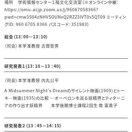
場所
学術情報センター１階文化交流室（※オンライン中継：
https://omu-acjp.zoom.us/j/96067058366?
pwd=cmw3S04zNHVSOUNxQ2RZZ3lVT0s5QT09 ミーティン
グID: 960 6705 8366 パスコード: 351983）
総会（13：00－13：10）
（司会）本学准教授
古賀哲男
研究発表１(13：10－13 ：40)
（司会）本学准教授 内丸公平
A Midsummer Night’s Dreamのサイレント映画(1909)とトー
キ―映画(1935)の比較 ―オーベロンを巡る妖精界とティターニ
アの作り出す妖精界
本学後期博士課程2回生 南 富貴子
研究発表２（13 ：45－14：15）