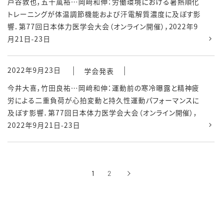
戸谷敦也，五十嵐裕…岡﨑和伸：労働環境における暑熱順化
トレーニングが体温調節機能および汗電解質濃度に及ぼす影
響．第77回日本体力医学会大会（オンライン開催），2022年9
月21日-23日
2022年9月23日
学会発表
今井大喜，竹田良祐…岡﨑和伸：運動前の寒冷曝露と精神疲
労による二重負荷が心拍変動と持久性運動パフォーマンスに
及ぼす影響．第77回日本体力医学会大会（オンライン開催），
2022年9月21日-23日
1
2
›
次へ