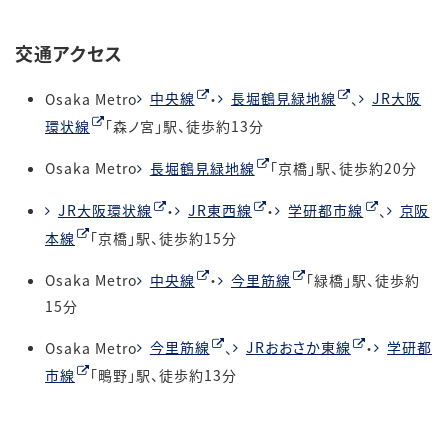
交通アクセス
Osaka Metro
中央線
・
長堀鶴見緑地線
、
JR大阪
環状線
「森ノ宮」駅、徒歩約13分
Osaka Metro
長堀鶴見緑地線
「京橋」駅、徒歩約20分
JR大阪環状線
・
JR東西線
・
学研都市線
、
京阪
本線
「京橋」駅、徒歩約15分
Osaka Metro
中央線
・
今里筋線
「緑橋」駅、徒歩約
15分
Osaka Metro
今里筋線
、
JRおおさか東線
・
学研都
市線
「鴫野」駅、徒歩約13分