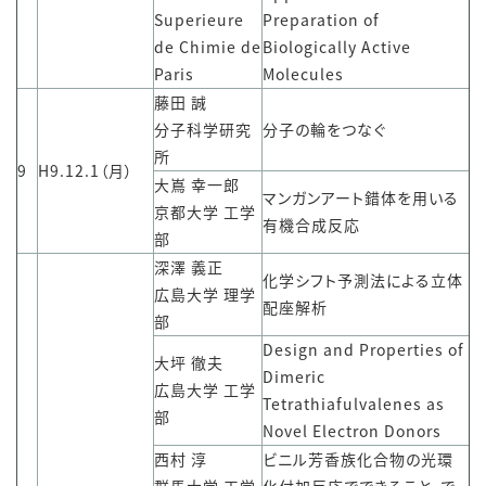
Superieure
Preparation of
de Chimie de
Biologically Active
Paris
Molecules
藤田 誠
分子科学研究
分子の輪をつなぐ
所
9
H9.12.1（月）
大嶌 幸一郎
マンガンアート錯体を用いる
京都大学 工学
有機合成反応
部
深澤 義正
化学シフト予測法による立体
広島大学 理学
配座解析
部
Design and Properties of
大坪 徹夫
Dimeric
広島大学 工学
Tetrathiafulvalenes as
部
Novel Electron Donors
西村 淳
ビニル芳香族化合物の光環