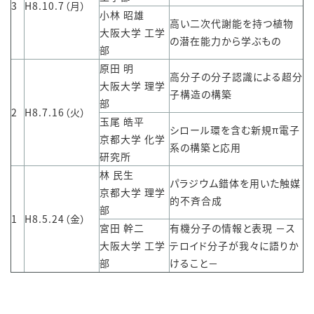
3
H8.10.7（月）
小林 昭雄
高い二次代謝能を持つ植物
大阪大学 工学
の潜在能力から学ぶもの
部
原田 明
高分子の分子認識による超分
大阪大学 理学
子構造の構築
部
2
H8.7.16（火）
玉尾 皓平
シロール環を含む新規π電子
京都大学 化学
系の構築と応用
研究所
林 民生
パラジウム錯体を用いた触媒
京都大学 理学
的不斉合成
部
1
H8.5.24（金）
宮田 幹二
有機分子の情報と表現 －ス
大阪大学 工学
テロイド分子が我々に語りか
部
けること－