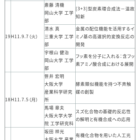
斎藤 清機
[3+3]型炭素環合成法－温故
岡山大学 工学
知新
部
清水 真
金属の配位機能を活用するイ
19
H11.9.7（火）
三重大学 工学
ミノ基の高選択的変換反応の
部
開発
宇根山 健治
フッ素を分子に入れる：含フッ
岡山大学 工学
素アミノ酸合成における展開
部
笹井 宏明
大阪大学
酵素類似機能を持つ不斉触
産業科学研究
媒の創製
18
H11.7.5（月）
所
馬場 章夫
スズ化合物の基礎的反応性
大阪大学大学
の解明と有機合成への応用
院 工学研究科
坂田 祥光
有機化合物を用いた人工光
大阪大学 産業