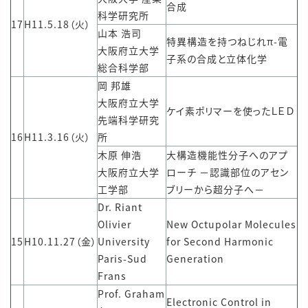
合成
科学研究所
17
H11.5.18（火）
山本 浩司
特異構造を持つねじれπ-電
大阪府立大学
子系の合成と立体化学
総合科学部
岡 邦雄
大阪府立大学
ケイ素ポリマーを使ったＬＥＤ
先端科学研究
16
H11.3.16（火）
所
木原 伸浩
大構造機能性分子へのアプ
大阪府立大学
ローチ －認識部位のアセン
工学部
ブリーから超分子へ－
Dr. Riant
Olivier
New Octupolar Molecules
15
H10.11.27（金）
University
for Second Harmonic
Paris-Sud
Generation
Frans
Prof. Graham
Electronic Control in