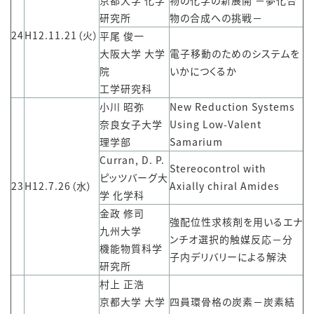
京都大学 化学
物の化学の新展開 －夢化合
研究所
物の合成への挑戦－
24
H12.11.21（火）
平尾 俊一
大阪大学 大学
電子移動のためのシステムを
院
いかにつくるか
工学研究科
小川 昭弥
New Reduction Systems
奈良女子大学
Using Low-Valent
理学部
Samarium
Curran, D. P.
Stereocontrol with
ピッツバーグ大
23
H12.7.26（水）
Axially chiral Amides
学 化学科
金政 修司
強配位性求核剤を用いるエナ
九州大学
ンチオ選択的触媒反応－分
機能物質科学
子内デリバリーによる解決
研究所
村上 正浩
京都大学 大学
四員環骨格の炭素－炭素結