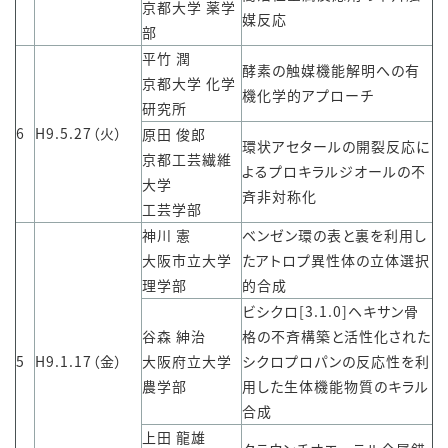
京都大学 薬学
媒反応
部
平竹 潤
酵素の触媒機能解明への有
京都大学 化学
機化学的アプローチ
研究所
6
H9.5.27（火）
原田 俊郎
環状アセタールの開裂反応に
京都工芸繊維
よるプロキラルジオールの不
大学
斉非対称化
工芸学部
神川 憲
ベンゼン環の表と裏を利用し
大阪市立大学
たアトロプ異性体の立体選択
理学部
的合成
ビシクロ[3.1.0]ヘキサン骨
谷森 紳治
格の不斉構築と活性化された
5
H9.1.17（金）
大阪府立大学
シクロプロパンの反応性を利
農学部
用した生体機能物質のキラル
合成
上田 龍雄