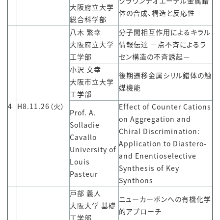
クラウンチオエーテル金属錯
大阪府立大学
体の合成、構造と反応性
総合科学部
八木 繁幸
分子間相互作用によるキラル
大阪府立大学
情報伝達 －点不斉によるラ
工学部
セン構造の不斉誘起－
小沢 文幸
後期遷移金属シリル錯体の触
大阪市立大学
媒機能
工学部
4
H8.11.26（火）
Effect of Counter Cations
Prof. A.
on Aggregation and
Solladie-
Chiral Discrimination:
Cavallo
Application to Diastero-
University of
and Enentioselective
Louis
Synthesis of Key
Pasteur
Synthons
戸部 義人
ニューカーボンへの有機化学
大阪大学 基礎
的アプローチ
工学部