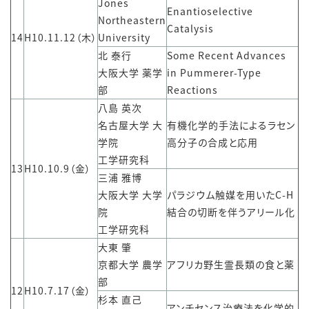
Jones
Enantioselective
Northeastern
Catalysis
14
H10.11.12（木）
University
北 泰行
Some Recent Advances
大阪大学 薬学
in Pummerer-Type
部
Reactions
八島 英次
名古屋大学 大
有機化学的手法によるラセン
学院
高分子の合成と応用
工学研究科
13
H10.10.9（金）
三浦 雅博
大阪大学 大学
パラジウム触媒を用いたC-H
院
結合の切断を伴うアリール化
工学研究科
大東 肇
京都大学 農学
アフリカ野生霊長類の食と薬
部
12
H10.7.17（金）
杉本 直己
アンチセンス治療法を化学的