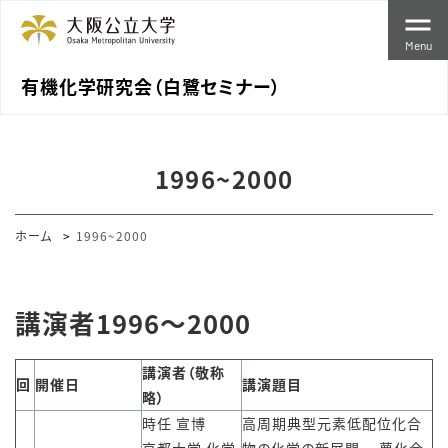
Menu
有機化学研究会（白鷺セミナー）
1996~2000
ホーム
1996~2000
講演者1996〜2000
講演者（敬称
回
開催日
講演題目
略）
時任 宣博
高周期典型元素低配位化合