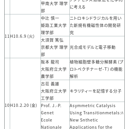
甲南大学 理学
に考える
部
中辻 慎一
ニトロキシドラジカルを用い
姫路工業大学
た新規有機磁性体の開発研
理学部
究
11
H10.6.9（火）
大須賀 篤弘
京都大学 理学
光合成モデルと電子移動
部
阪本 龍司
植物細胞壁多糖分解酵素（プ
大阪府立大学
ロトペクチナーゼ-Ｔ）の機能
農学部
解析
古荘 義雄
大阪府立大学
キラリティーを記憶する分子
工学部
10
H10.2.20（金）
Prof. J.-P.
Asymmetric Catalysis
Genet
Using Transitionmetals:ﾊ
Ecole
New Snthetic
Nationale
Applications for the