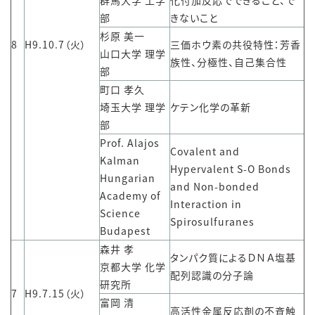
群馬大学 工学
化付加反応でできること、で
部
きないこと
杉原 美一
8
H9.10.7（火）
三価ホウ素の共役特性：芳香
山口大学 理学
族性、分極性、自己集合性
部
町口 孝久
埼玉大学 理学
ケテン化学の革新
部
Prof. Alajos
Covalent and
Kalman
Hypervalent S-O Bonds
Hungarian
and Non-bonded
Academy of
Interaction in
Science
Spirosulfuranes
Budapest
森井 孝
タンパク質によるＤＮＡ塩基
京都大学 化学
配列認識の分子論
研究所
7
H9.7.15（火）
富岡 清
高活性金属反応剤の不斉触