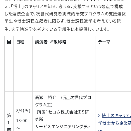
え、「博士」のキャリアを知る、考える、支援するという観点で構成
した連続企画で、次世代研究者挑戦的研究プログラムの支援選抜
学生や博士課程在籍者に限らず、博士課程進学を考えている院
生、大学院進学を考えている学部生にも提供しています。
回
日程
講演者 ※敬称略
テーマ
高瀬 裕介 (元_次世代プロ
グラム生)
2/4(火)
［所属］セコム株式会社ＩＳ研
第
博士のキャリア
究所
13:00
１
学博士から企業
サービスエンジニアリングディ
～
回
～