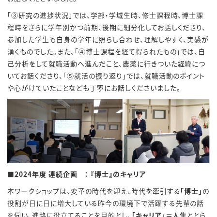
「③研究の進捗状況」では、学部・学域生時、修士課程時、博士課
程時をさらに学年別かつ前期、後期に細分化してお話しくださり、
参加した学生も自身の学年に照らし合わせ、理解しやすく、実感が
湧くものでした。また、「④博士課程を経て得られたもの」では、自
己分析をして就職活動へ進んだこと、農薬に行きついた経緯につ
いてお話くださり、「⑤就活の振り返り」では、就職活動のポイント
や心がけていたことなども丁寧にお話しくださいました。
■
2024
年度 連続企画 ： 『博士』のキャリア
本ワークショップは、変革の時代を迎え、時代を牽引する
「博士」
の
役割が日に日に増大している昨今の環境下で活躍する先輩の話
を伺い、進路に役立てることを目的とし、
「キャリア」＝人生
ととら