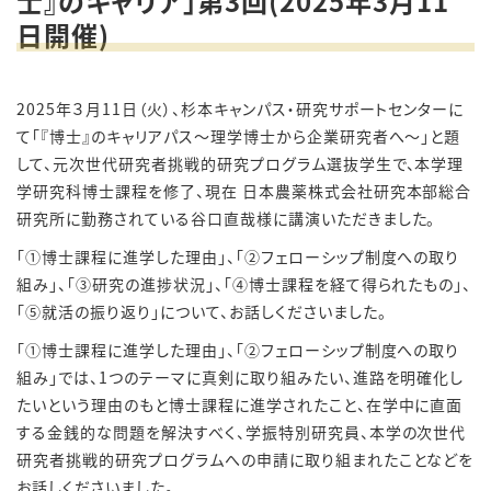
士』のキャリア」第3回(2025年3月11
日開催)
2025年３月
11
日（火）、杉本キャンパス・研究サポートセンターに
て「『博士』のキャリアパス～理学博士から企業研究者へ～」と題
して、元次世代研究者挑戦的研究プログラム選抜学生で、本学理
学研究科博士課程を修了、現在 日本農薬株式会社研究本部総合
研究所に勤務されている谷口直哉様に講演いただきました。
「①博士課程に進学した理由」、「②フェローシップ
制度への取り
組み
」、「③研究の進捗状況」、「④博士課程を経て得られたもの」、
「⑤就活の振り返り」について、お話しくださいました。
「①博士課程に進学した理由」、「②フェローシップ制度への取り
組み」では、
1
つのテーマに真剣に取り組みたい、進路を明確化し
たいという理由のもと博士課程に進学されたこと、在学中に直面
する金銭的な問題を解決すべく、学振特別研究員、本学の次世代
研究者挑戦的研究プログラムへの申請に取り組まれたことなどを
お話しくださいました。