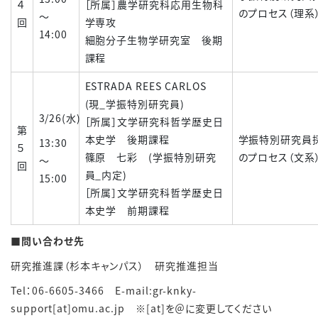
４
［所属］農学研究科応用生物科
のプロセス（理系
～
回
学専攻
14:00
細胞分子生物学研究室 後期
課程
ESTRADA REES CARLOS
(現_学振特別研究員)
3/26(水)
［所属］文学研究科哲学歴史日
第
本史学 後期課程
学振特別研究員
13:30
５
篠原 七彩 (学振特別研究
のプロセス（文系
～
回
員_内定)
15:00
［所属］文学研究科哲学歴史日
本史学 前期課程
■問い合わせ先
研究推進課（杉本キャンパス） 研究推進担当
Tel
：
06-6605-3466 E-mail:gr-knky-
support[at]omu.ac.jp
※
[at]
を＠に変更してください