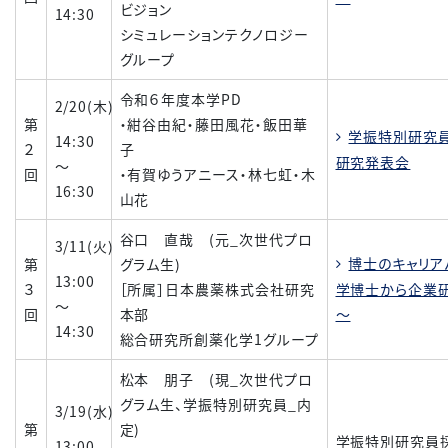
ビジョン
14:30
シミュレーションテクノロジー
グループ
令和６年度本学PD
2/20(木)
第
・紺谷由紀・藤田風花・飯田華
学振特別研究員
14:30
２
子
研究発表会
～
回
・有賀ゆうアニース・林七虹・木
16:30
山花
谷口 直哉 (元_次世代プロ
3/11(火)
博士のキャリア
第
グラム生)
13:00
３
［所属］日本農薬株式会社研究
学博士から企業
～
回
本部
～
14:30
総合研究所創薬化学1グループ
松本 朋子 (現_次世代プロ
グラム生、学振特別研究員_内
3/19(水)
第
定)
学振特別研究員
13:00