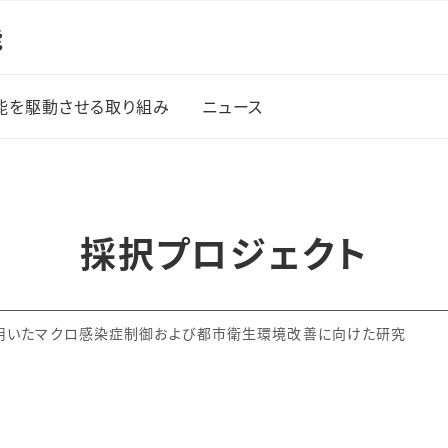
能
能を駆動させる取り組み
ニュース
プ創成
援）
採択プロジェクト
プ創成
援）
企画会
用いたマクロ感染症制御および都市衛生環境改善に向けた研究
ション
」