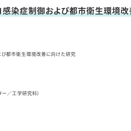
ト
ロ感染症制御および都市衛生環境改
よび都市衛生環境改善に向けた研究
ター／工学研究科）