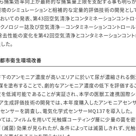
から捕集効率向上が最終的な捕集量上限を支配する事も明らか
境のシミュレーションと相補的な定量的評価技術の開発とし
おいての発表、第43回空気清浄とコンタミネーションコント
クノロジー誌及び空気清浄―コンタミネーションコントロー
去性能の変化を第42回空気清浄とコンタミネーションコント
した。
ど都市衛生環境改善
ド下のアンモニア濃度が高いエリアに於いて尿が濃縮される側
媒を塗布することで、劇的なアンモニア濃度の低下を評価する
度を低減可能であることが実証され、本学の医獣工連携国際シ
生成評価技術の開発では、本年度購入したアンモニアセンサー（
センサーを調査し、電気化学式センサーMQ137を導入した。
ては、フィルムを用いて光触媒コーティング層に少量の菌を密
（滅菌）効果が見られたが、条件によっては滅菌しきれず、光