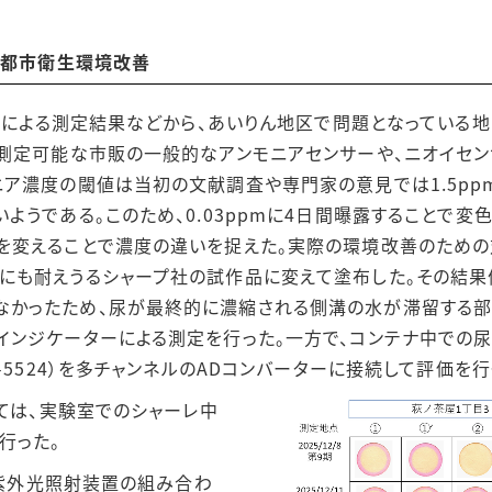
ど都市衛生環境改善
ーによる測定結果などから、あいりん地区で問題となっている地
ら測定可能な市販の一般的なアンモニアセンサーや、ニオイセ
ア濃度の閾値は当初の文献調査や専門家の意見では1.5ppm
ようである。このため、0.03ppmに4日間曝露することで変
を変えることで濃度の違いを捉えた。実際の環境改善のための
にも耐えうるシャープ社の試作品に変えて塗布した。その結
かったため、尿が最終的に濃縮される側溝の水が滞留する部
インジケーターによる測定を行った。一方で、コンテナ中での
-5524）を多チャンネルのADコンバーターに接続して評価を行
ては、実験室でのシャーレ中
行った。
遠紫外光照射装置の組み合わ