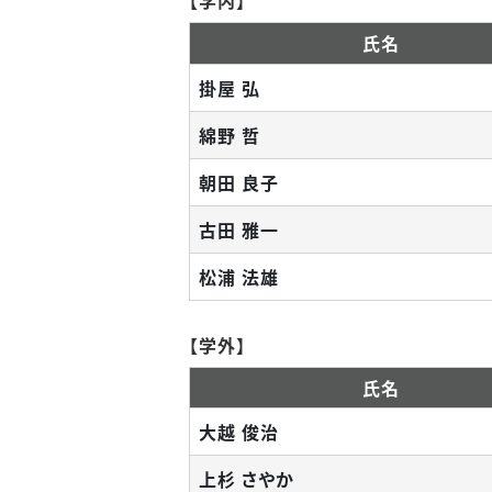
【学内】
氏名
掛屋 弘
綿野 哲
朝田 良子
古田 雅一
松浦 法雄
【学外】
氏名
大越 俊治
上杉 さやか