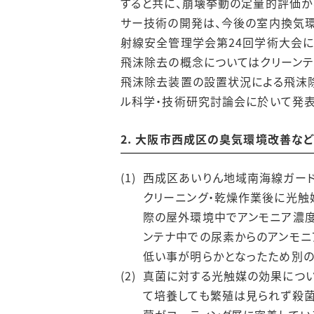
すると共に、崩壊挙動の定量的評価
サー技術の開発は、今後の室内換気環
射線安全管理学会第24回学術大会に
飛沫除去の概念についてはクリーンテ
飛沫除去装置の設置状況による飛沫除
ル科学・技術研究討論会に於いて発表
2. 大阪市西成区の臭気環境改善な
西成区あいりん地域南海線ガー
クリーニング・乾燥作業後に光触
際の屋外環境中でアンモニア濃
ンテナ中での尿素からのアンモニア
低い事が明らかとなったため別の
真菌に対する光触媒の効果につい
て培養しても繁殖は見られず殺菌