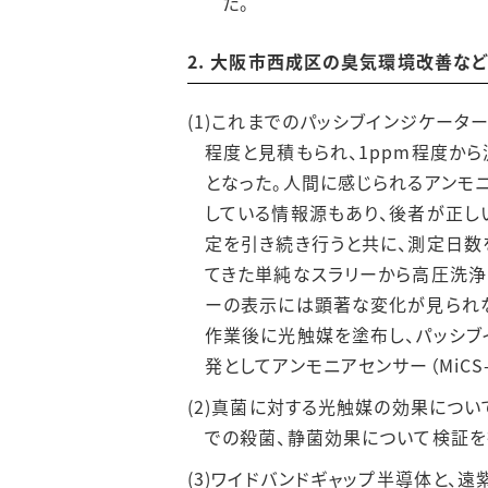
た。
2. 大阪市西成区の臭気環境改善な
(1)これまでのパッシブインジケータ
程度と見積もられ、1ppm程度か
となった。人間に感じられるアンモニ
している情報源もあり、後者が正しい
定を引き続き行うと共に、測定日数
てきた単純なスラリーから高圧洗浄
ーの表示には顕著な変化が見られな
作業後に光触媒を塗布し、パッシブ
発としてアンモニアセンサー（MiCS
(2)真菌に対する光触媒の効果につい
での殺菌、静菌効果について検証を
(3)ワイドバンドギャップ半導体と、