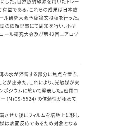
にした。自然放射線源を用いたトレー
て有益である。これらの成果は日本放
ロール研究大会予稿論文投稿を行った。
ル誌の依頼記事にて周知を行い、小型
ロール研究大会及び第42回エアロゾ
溝の水が滞留する部分に焦点を置き、
ことが出来た。これにより、光触媒が実
ンポジウムに於いて発表した。密閉コ
MiCS-5524）の信頼性が極めて
着させた後にフィルムを培地上に移し
触媒は表面反応であるため対象となる