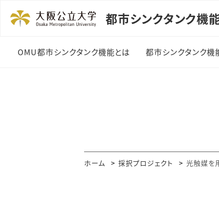
都市シンクタンク機
OMU都市シンクタンク機能とは
都市シンクタンク機
共創研究グルー
⽀援事業（設⽴⽀
共創研究グルー
⽀援事業（加速⽀
OMU・府市合同
ホーム
採択プロジェクト
光触媒を
議
オープンイノベー
ラウンジ「ほとりで