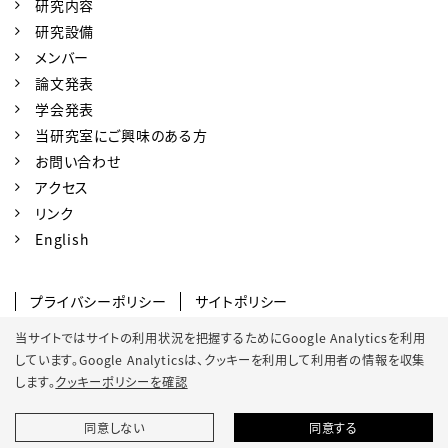
研究内容
研究設備
メンバー
論文発表
学会発表
当研究室にご興味のある方
お問い合わせ
アクセス
リンク
English
プライバシーポリシー
サイトポリシー
ソーシャルメディアポリシー
当サイトではサイトの利用状況を把握するためにGoogle Analyticsを利用
しています。Google Analyticsは、
クッキーを利用して利用者の情報を収集
クッキーポリシー
サイトマップ
します。
クッキーポリシーを確認
同意しない
同意する
© 2022 Osaka Metropolitan University.