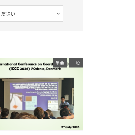
ください
学会
一般