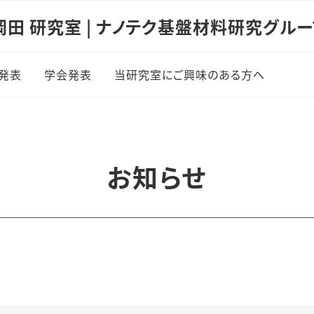
岡田 研究室 | ナノテク基盤材料研究グルー
発表
学会発表
当研究室にご興味のある方へ
文リスト
学振PD・DC申請希望の
方へ
文表紙ギャラリー
お知らせ
マテリアル工学課程／
科の学生さんへ
他大学等から進学希望
の方へ
共同研究をご検討の方
へ