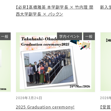
【必見】髙橋雅英 本学副学長 × 竹内理 関
新入
西大学副学長 × パックン
一般
学内イベント
一般
2026年3月24日
2026
2025 Graduation ceremony!
【受