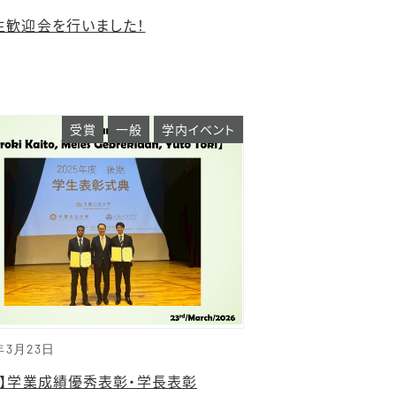
生歓迎会を行いました！
受賞
一般
学内イベント
年3月23日
賞】学業成績優秀表彰・学長表彰