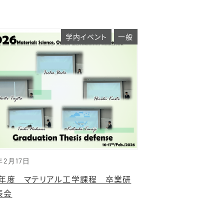
学内イベント
一般
年2月17日
25年度 マテリアル工学課程 卒業研
表会