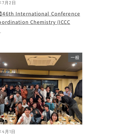
年7月2日
46th International Conference
oordination Chemistry (ICCC
)
一般
年4月1日