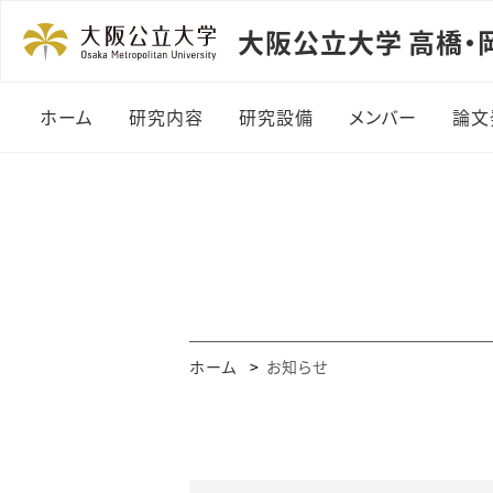
大阪公立大学 高橋・
ホーム
研究内容
研究設備
メンバー
論文
試料作製用装置
髙橋雅英 教授
論
試料評価用装置
スタッフ
論
学生
卒業生
ホーム
お知らせ