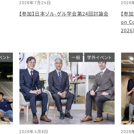
2026年7月24日
2026
【参加】日本ゾル-ゲル学会第24回討論会
【参加】
on C
2026
ベント
一般
学外イベント
2026年4月8日
2026