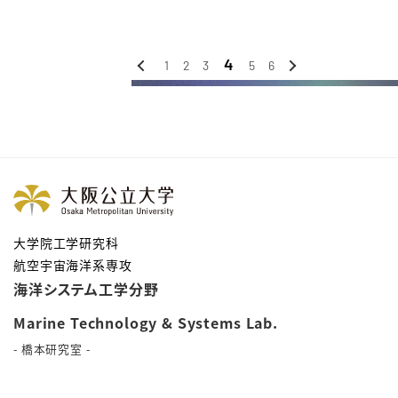
4
‹
›
1
2
3
5
6
前へ
次へ
大学院工学研究科
航空宇宙海洋系専攻
海洋システム工学分野
Marine Technology & Systems Lab.
- 橋本研究室 -