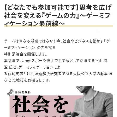
【どなたでも参加可能です】思考を広げ
社会を変える『ゲームの力』～ゲーミフ
ィケーション最前線～
ゲームは単なる娯楽ではない！
今、社会やビジネスを動かす「ゲ
ーミフィケーション」の力を探る
特別講演会を開催します。
本講演では、元
e
スポーツ選手で事業家として活躍する谷山
詩
温
氏と、ゲーミフィケーションによ
る行動変容と社会課題解決研究者である大阪公立大学の藤本
ま
なと
准教授をお招きします。