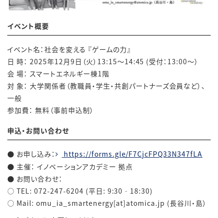
イベント概要
イベント名：社会を変える
『ゲームの力』
日
時：
2025
年
12
月
9
日（火）
13:15
～
14:45
(
受付：
13:00
〜）
会
場：
スマートエネルギー棟
1
階
対
象：
大学関係者（教職員・学生・共創パートナーズ会員など）、
一般
参加費：
無料（事前申込制）
申込・お問い合わせ
●
お申し込み：
https://forms.gle/F7CjcFPQ33N347fLA
●
主催：
イノベーションアカデミー
拠点
●
お問い合わせ：
○
TEL: 072-247-6204 (
平日
: 9:30
‐
18:30)
○
Mail: omu_ia_smartenergy
[at]
atomica.jp (
長谷川・島）