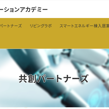
ーションアカデミー
パートナーズ
リビングラボ
スマートエネルギー棟入居
創パートナーズについて
なかもずハブ施設
インキュベーションエリ
創パートナーズ会員企業一覧
すぎもとウイング
共創ラボ
あべのウイング
共創パートナーズ
なんばウイング
オープンイノベーションラウンジ「ほと
りで」