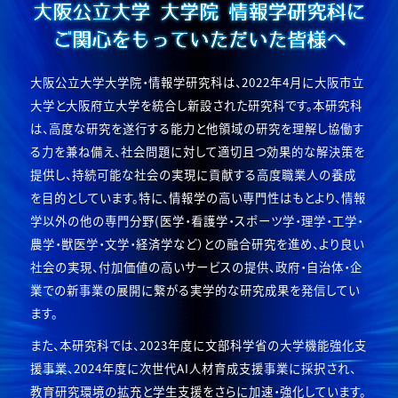
大阪公立大学大学院・情報学研究科は、2022年4月に大阪市立
大学と大阪府立大学を統合し新設された研究科です。本研究科
は、高度な研究を遂行する能力と他領域の研究を理解し協働す
る力を兼ね備え、社会問題に対して適切且つ効果的な解決策を
提供し、持続可能な社会の実現に貢献する高度職業人の養成
を目的としています。特に、情報学の高い専門性はもとより、情報
学以外の他の専門分野(医学・看護学・スポーツ学・理学・工学・
農学・獣医学・文学・経済学など）との融合研究を進め、より良い
社会の実現、付加価値の高いサービスの提供、政府・自治体・企
業での新事業の展開に繋がる実学的な研究成果を発信してい
ます。
また、本研究科では、2023年度に文部科学省の大学機能強化支
援事業、2024年度に次世代AI人材育成支援事業に採択され、
教育研究環境の拡充と学生支援をさらに加速・強化しています。