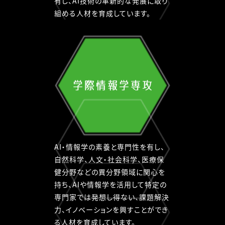
有し、AI技術の革新的な発展に取り
組める人材を育成しています。
学
際
情
報
学
専
攻
AI・情報学の素養と専門性を有し、
自然科学、人文・社会科学、医療保
健分野などの異分野領域に関心を
持ち、AIや情報学を活用して特定の
専門家では発想し得ない、課題解決
力、イノベーションを興すことができ
る人材を育成しています。