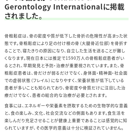
Gerontology Internationalに掲載
されました。
骨粗鬆症は、骨の密度や質が低下した骨折の危険性が高まった状
態です。骨粗鬆症により足の付け根の骨（大腿骨近位部）を骨折す
ることで、寝たきりの原因になり、自立した生活を送ることが難し
くなります。現在日本には推定で1590万人の骨粗鬆症患者がい
るとされ、早期発見と予防・治療が重要視されています。また、骨
粗鬆症患者は、骨だけが弱るだけでなく、身体面・精神面・社会面
での虚弱状態（フレイル）になりやすく、栄養状態が低下している
患者が多いことも知られており、骨密度や骨質だけに注目した治
療だけでなく、患者の総合的な治療が必要とされます。
食事には、エネルギーや栄養素を摂取するための生物学的な意義
と、食の楽しみ、文化、社会交流などの側面もあります。食生活を
楽しんだり充足させることが健康上重要であることは感覚的に知
られていますが、その医学的意義は十分に検証されていません。