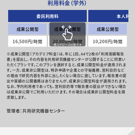
利用料金（学外）
委託利用料
本人利用
成果公開型
成果非公開型
成果公開型
16,500円/時間
20,900円/時間
10,200円/時間
横スクロール可能です
※成果公開型（アカデミア料金）は、年に1回、A4で2枚の「利用実績報告
書」を提出し、その内容を共用研究機器センターが公開することに同意い
ただくプランです。このプランを選択すると、成果公開型料金が適用されま
す。一方、成果非公開型は、特許申請や企業との守秘義務、営利目的など
の理由で研究内容を外部に出したくない場合に適しています。報告書の提
出や実績の公開義務はありませんが、成果非公開型料金が適用されます。
なお、学内利用者であっても、営利目的等で報告書の提出ができない場合
は成果非公開でご利用いただけます。その場合は成果非公開型料金を請
求致します。
管理者：共用研究機器センター