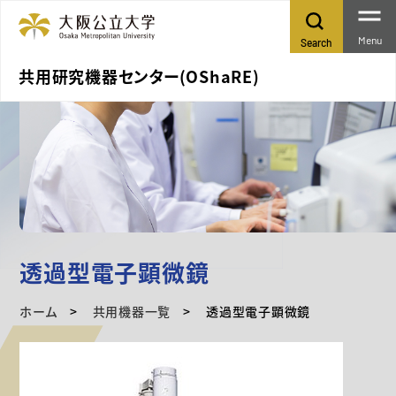
Menu
Search
共用研究機器センター(OShaRE)
透過型電子顕微鏡
ホーム
共用機器一覧
透過型電子顕微鏡