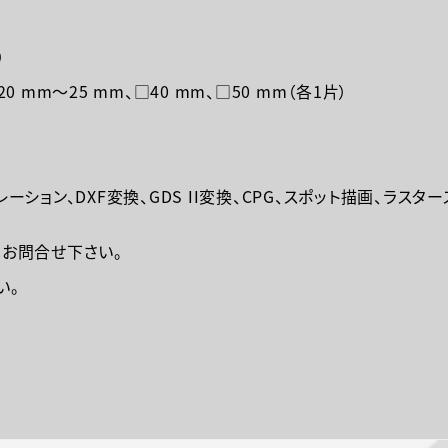
片）
20 mm～25 mm、□40 mm、□50 mm（各1片）
レーション、DXF変換、GDS II変換、CPG、スポット描画、ラス
お問合せ下さい。
い。