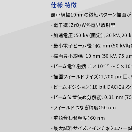
仕様 特徴
最小線幅10nmの微細パターン描画が
・電子銃：ZrO/W熱電界放射型
・加速電圧：50 kV（固定）、30 kV、20 k
・最小電子ビーム径：φ2 nm（50 kV時
・描画最小線幅：10 nm（50 kV、75 
・ビーム電流強度：1×10⁻¹² ～ 5×10⁻
・描画フィールドサイズ：1,200 μm□、60
・ビームポジション：18 bit DACによ
・ビーム位置決め分解能：0.31 nm（75
・フィールドつなぎ精度：50 nm
・重ね合わせ精度：60 nm
・最大試料サイズ：4インチφウエハー