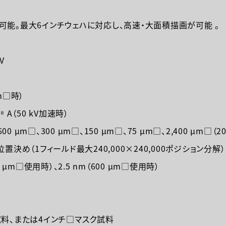
可能。最大6インチウェハに対応し、高速・大面積描画が可能 。
V
）
μm□時）
⁸ A（50 kV加速時）
0 μm□、300 μm□、150 μm□、75 μm□、2,400 μm□（2
る位置決め（1フィールド最大240,000×240,000ポジション分解）
 μm□使用時）、2.5 nm（600 μm□使用時）
試料、または4インチ□マスク試料