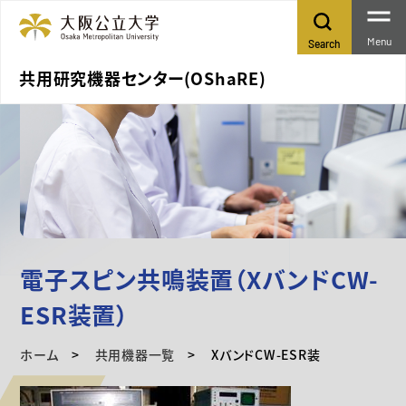
Menu
Search
共用研究機器センター(OShaRE)
電子スピン共鳴装置（XバンドCW-
ESR装置）
ホーム
共用機器一覧
XバンドCW-ESR装