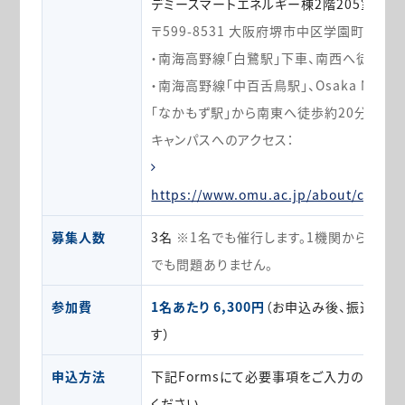
デミースマートエネルギー棟2階205室
〒599-8531 大阪府堺市中区学園町1-2
・南海高野線「白鷺駅」下車、南西へ徒歩約1
・南海高野線「中百舌鳥駅」、Osaka Metr
「なかもず駅」から南東へ徒歩約20分
キャンパスへのアクセス：
https://www.omu.ac.jp/about/campu
募集人数
3名
※1名でも催行します。1機関から複数
でも問題ありません。
参加費
1名あたり 6,300円
（お申込み後、振込先を
す）
申込方法
下記Formsにて必要事項をご入力のうえ、
ください。