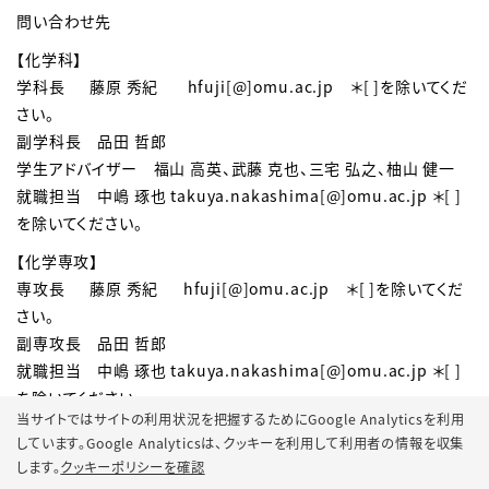
問い合わせ先
【化学科】
学科長 藤原 秀紀 hfuji[@]
omu.ac.jp
＊[ ]を除いてくだ
さい。
副学科長 品田 哲郎
学生アドバイザー 福山 高英、武藤 克也、三宅 弘之、柚山 健一
就職担当 中嶋 琢也 takuya.nakashima[@]omu.ac.jp
＊[ ]
を除いてください。
【化学専攻】
専攻長 藤原 秀紀 hfuji[@]
omu.ac.jp
＊[ ]を除いてくだ
さい。
副専攻長 品田 哲郎
就職担当 中嶋 琢也 takuya.nakashima[@]omu.ac.jp ＊[ ]
を除いてください。
当サイトではサイトの利用状況を把握するためにGoogle Analyticsを利用
しています。Google Analyticsは、
クッキーを利用して利用者の情報を収集
します。
クッキーポリシーを確認