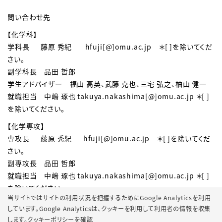
問い合わせ先
【化学科】
学科長 藤原 秀紀 hfuji[@]
omu.ac.jp
＊[ ]を除いてくだ
さい。
副学科長 品田 哲郎
学生アドバイザー 福山 高英、武藤 克也、三宅 弘之、柚山 健一
就職担当 中嶋 琢也 takuya.nakashima[@]omu.ac.jp
＊[ ]
を除いてください。
【化学専攻】
専攻長 藤原 秀紀 hfuji[@]
omu.ac.jp
＊[ ]を除いてくだ
さい。
副専攻長 品田 哲郎
就職担当 中嶋 琢也 takuya.nakashima[@]omu.ac.jp ＊[ ]
を除いてください。
当サイトではサイトの利用状況を把握するためにGoogle Analyticsを利用
しています。Google Analyticsは、
クッキーを利用して利用者の情報を収集
します。
クッキーポリシーを確認