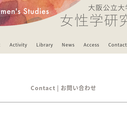
t
Activity
Library
News
Access
Contact
女性学研究センターの活動
女性学研究センターのライブラリー
女性学講演会
コラム／レポート／レビュー
Contact | お問い合わせ
コロキウム
刊行物『女性学研究』
男女共同参画事業
刊行物『女性学講演会』
国際交流事業