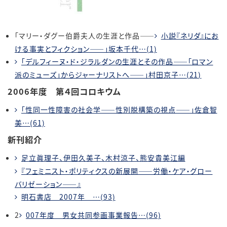
「マリー・ダグー伯爵夫人の生涯と作品――
小説『ネリダ』にお
ける事実とフィクション――」坂本千代…(1)
「デルフィーヌ・ド・ジラルダンの生涯とその作品――「ロマン
派のミューズ」からジャーナリストへ――」村田京子…(21)
2006年度 第４回コロキウム
「性同一性障害の社会学――性別脱構築の視点――」佐倉智
美…(61)
新刊紹介
足立眞理子、伊田久美子、木村涼子、熊安貴美江編
『フェミニスト・ポリティクスの新展開――労働・ケア・グロー
バリゼーション――』
明石書店 2007年 …(93)
2
007年度 男女共同参画事業報告…(96)