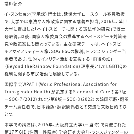
講師紹介
イ・スンヒョン(李承炫）博士は、延世大学ロースクール客員教授
で、大学では憲法や人権政策に関する講義を担当。2016年、延世
大学に提出した「ヘイトスピーチに関する憲法学的研究」で博士
号取得。以後、国家人権委員会の推進するヘイトスピーチ対策研
究や政策案にも関わっている。 主な研究テーマは、ヘイトスピー
チとマイノリティー人権、SOGIESCの権利。トランスジェンダー当
事者であり、性的マイノリティ活動を支援する「雨後の虹」
（Beyond theRainbow Foundation）理事長としてLGBTIQの
権利に関する市民活動も展開している。
国際学会WPATH（World Professional Association for
Transgender Health）が策定するStandard of Careの第7版
＝SOC-7（2012）および第8版＝SOC-8（2022）の韓国語版・翻訳
チーム責任者で、日本語版・翻訳関係者との交流も来阪目的のひ
とつ。
本学での講演は、2015年、大阪府立大学（＝当時）で開催された
第17回GID（性同一性障害）学会研究大会「トランスジェンダーの