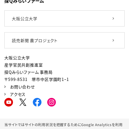
探Qみらいファーム
大阪公立大学
読売新聞 農プロジェクト
大阪公立大学
産学官民共創推進室
探Qみらいファーム 事務局
〒599-8531 堺市中区学園町1ｰ1
お問い合わせ
アクセス
プライバシーポリシー
サイトポリシー
当サイトではサイトの利用状況を把握するためにGoogle Analyticsを利用