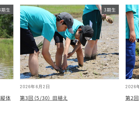
3期生
3期生
2026年6月2日
2026
操縦体
第3回（5/30） 田植え
第2回