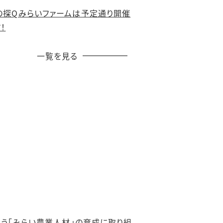
の探Qみらいファームは予定通り開催
！
一覧を見る
う「みらい農業人材」の育成に取り組