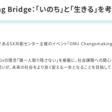
ト
ing Bridge：「いのち」と「生きる」を
X共創センター主催のイベント「OMU Changemaking B
idgeはSDGsの理念「誰一人取り残さない」を基盤に、社会課題へ
問いが、未来の社会をより良く変える一歩となることを目指して