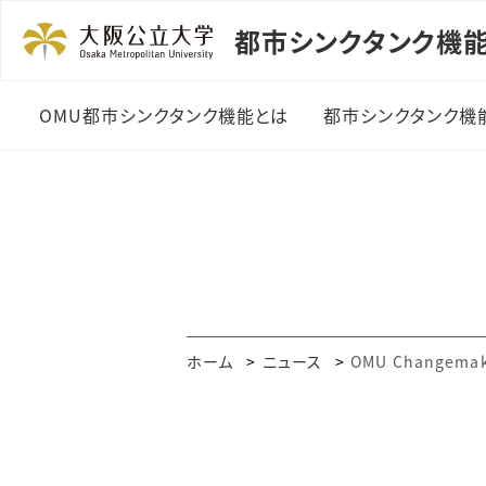
都市シンクタンク機
OMU都市シンクタンク機能とは
都市シンクタンク機
共創研究グルー
⽀援事業（設⽴⽀
共創研究グルー
⽀援事業（加速⽀
OMU・府市合同
ホーム
ニュース
OMU Changem
議
オープンイノベー
ラウンジ「ほとりで