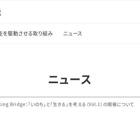
能
能を駆動させる取り組み
ニュース
プ創成
援）
ニュース
プ創成
援）
企画会
aking Bridge：「いのち」と「生きる」を考える（Vol.1）の開催について
ション
」