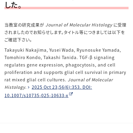
した。
当教室の研究成果が
Journal of Molecular Histology
に受理
されましたのでお知らせします。タイトル等につきましては以下を
ご確認下さい。
Takayuki Nakajima, Yusei Wada, Ryunosuke Yamada,
Tomohiro Kondo, Takashi Tanida. TGF-β signaling
regulates gene expression, phagocytosis, and cell
proliferation and supports glial cell survival in primary
rat mixed glial cell cultures.
Journal of Molecular
Histology
.
2025 Oct 23;56(6):353. DOI:
10.1007/s10735-025-10633-x