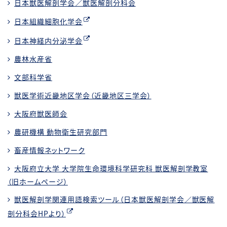
日本獣医解剖学会／獣医解剖分科会
日本組織細胞化学会
日本神経内分泌学会
農林水産省
文部科学省
獣医学術近畿地区学会（近畿地区三学会）
大阪府獣医師会
農研機構 動物衛生研究部門
畜産情報ネットワーク
大阪府立大学 大学院生命環境科学研究科 獣医解剖学教室
（旧ホームページ）
獣医解剖学関連用語検索ツール（日本獣医解剖学会／獣医解
剖分科会HPより）