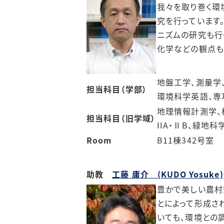
我々を取り巻く環
究を行っています
ニズムの研究も行
化学などの観点も
地盤工学、測量学
担当科目（学部）
環境科学英語、専
地理情報計測学、
担当科目（旧学域）
IIA・ⅡB、緑地科
Room
B11棟342号室
助教
工藤 庸介 (KUDO Yosuke)
豊かで美しい農村
とによって形成さ
いても、環境との