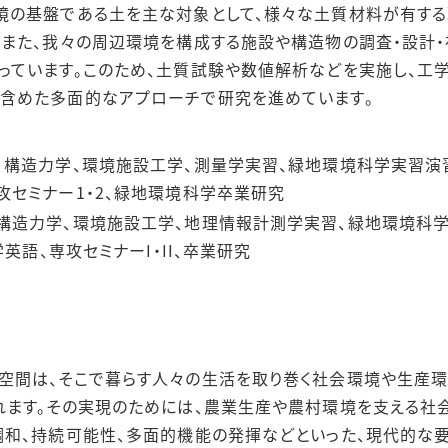
境の基盤である土を主な対象として、様々な土質材料が有す
。また、我々の周辺環境を構成する施設や構造物の調査・設計
っています。このため、土質試験や数値解析などを実施し、工
含めた多面的なアプローチで研究を進めています。
、構造力学、環境施設工学、測量学実習、緑地環境科学実習演習
攻セミナー1・2、緑地環境科学卒業研究
構造力学、環境施設工学、地理情報計測学実習、緑地環境科
学英語、専攻セミナーI・II、卒業研究
空間は、そこで暮らす人々の生活を取り巻く社会環境や生産環
れます。その実現のためには、農業生産や農村環境を支える社
調和、持続可能性、多面的機能の発揮などといった、現代的な要