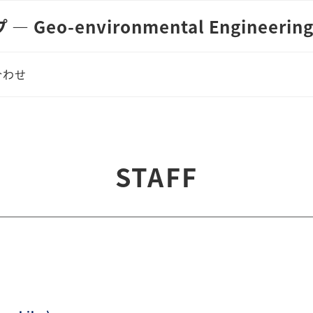
eo-environmental Engineerin
合わせ
STAFF