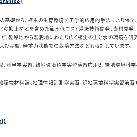
rahiko)
の基礎から、植生の生育環境を工学的応用的手法により保全、
化の抑止などを含めた節水低コスト灌漑技術開発、素材開発
ど、乾燥地から湿潤地にわたり広く植生の土と水の環境を研究
よび実験、無重力状態での栽培方法なども検討しています。
論、測量学実習、緑地環境科学実習演習応用B、緑地環境科学英
地環境材料論、地理情報計測学実習、緑地環境科学実習演習Ⅱ
i)