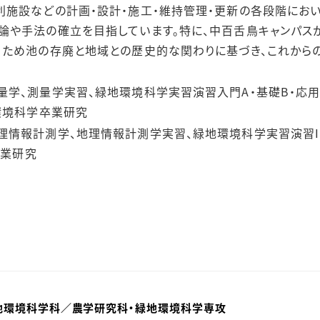
利施設などの計画・設計・施工・維持管理・更新の各段階にお
論や手法の確立を目指しています。特に、中百舌鳥キャンパス
、ため池の存廃と地域との歴史的な関わりに基づき、これから
量学、測量学実習、緑地環境科学実習演習入門A・基礎B・応用
地環境科学卒業研究
理情報計測学、地理情報計測学実習、緑地環境科学実習演習I、緑
卒業研究
地環境科学科／農学研究科・緑地環境科学専攻