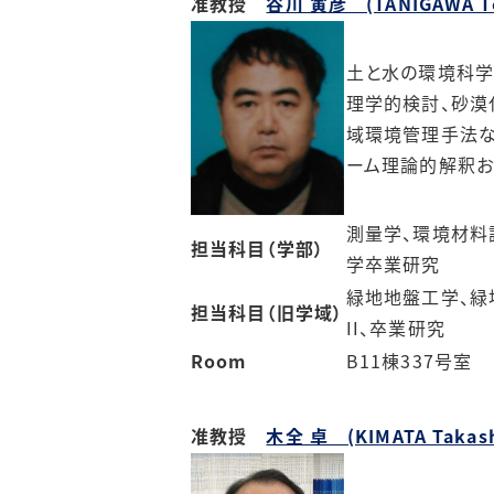
准教授
谷川 寅彦 (TANIGAWA To
土と水の環境科学
理学的検討、砂漠
域環境管理手法な
ーム理論的解釈お
測量学、環境材料
担当科目（学部）
学卒業研究
緑地地盤工学、緑
担当科目（旧学域）
II、卒業研究
Room
B11棟337号室
准教授
木全 卓 (KIMATA Takash