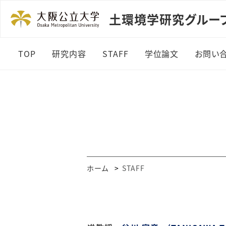
土環境学研究グループ ― G
TOP
研究内容
STAFF
学位論文
お問い
准教授：谷川 寅彦
卒業論文
准教授：木全 卓
修士論文
講師：工藤 庸介
博士論文
ホーム
STAFF