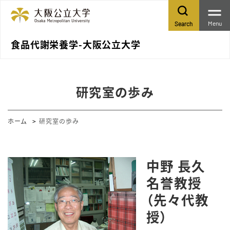
Menu
Search
食品代謝栄養学-大阪公立大学
研究室の歩み
ホーム
研究室の歩み
中野 長久
名誉教授
（先々代教
授）