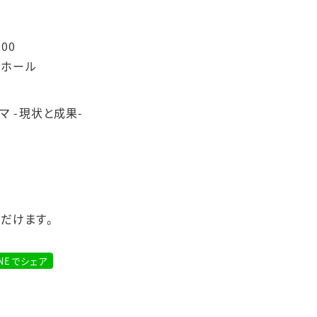
:00
スホール
マ -現状と成果-
だけます。
INEでシェア