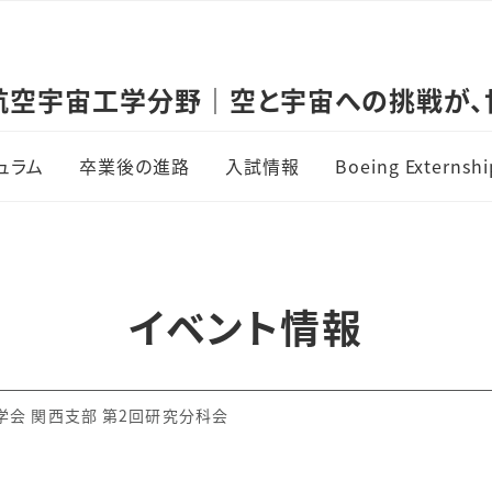
航空宇宙工学分野｜空と宇宙への挑戦が、
ュラム
卒業後の進路
入試情報
Boeing Externsh
イベント情報
学会 関西支部 第2回研究分科会