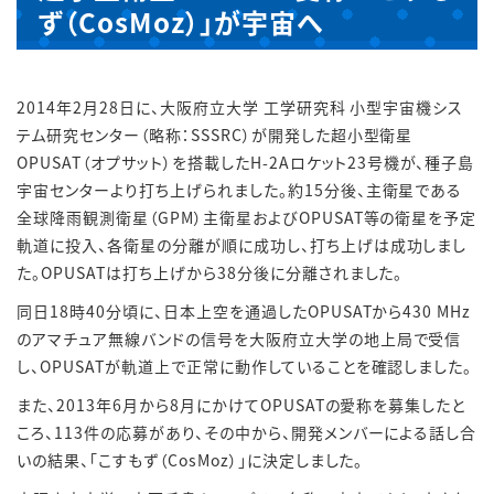
ず（CosMoz）」が宇宙へ
2014年2月28日に、大阪府立大学 工学研究科 小型宇宙機シス
テム研究センター（略称：SSSRC）が開発した超小型衛星
OPUSAT（オプサット）を搭載したH-2Aロケット23号機が、種子島
宇宙センターより打ち上げられました。約15分後、主衛星である
全球降雨観測衛星（GPM）主衛星およびOPUSAT等の衛星を予定
軌道に投入、各衛星の分離が順に成功し、打ち上げは成功しまし
た。OPUSATは打ち上げから38分後に分離されました。
同日18時40分頃に、日本上空を通過したOPUSATから430 MHz
のアマチュア無線バンドの信号を大阪府立大学の地上局で受信
し、OPUSATが軌道上で正常に動作していることを確認しました。
また、2013年6月から8月にかけてOPUSATの愛称を募集したと
ころ、113件の応募があり、その中から、開発メンバーによる話し合
いの結果、「こすもず（CosMoz）」に決定しました。