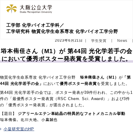
工学部 化学バイオ工学科／
工学研究科 物質化学生命系専攻 化学バイオ工学分野
2023年6月21日
学生受賞
News
﨏本侑佳さん（M1）が 第44回 光化学若手の会
において優秀ポスター発表賞を受賞しました。
物質化学生命系専攻 化学バイオ工学分野
﨏本侑佳さん（M1）
が
「第
44回 光化学若手の会」
において
優秀ポスター発表賞
を受賞しました。
第44回 光化学若手の会では、ポスター発表が39件行われ、この中から1
件の「最優秀ポスター発表賞（RSC Chem. Sci. Award）」および3件
の「優秀ポスター発表賞」が選出されました。
【題目】
ジアリールエテン単結晶の特異的なフォトメカニカル挙動
﨏本侑佳、北川大地、小畠誠也
小畠研究室のHP