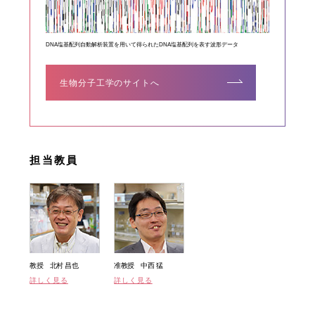
DNA塩基配列自動解析装置を用いて得られたDNA塩基配列を表す波形データ
生物分子工学のサイトへ
担当教員
教授 北村 昌也
准教授 中西 猛
詳しく見る
詳しく見る