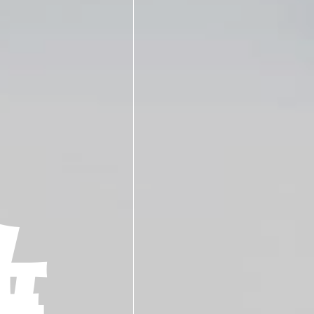
微
生
物
を
改
変