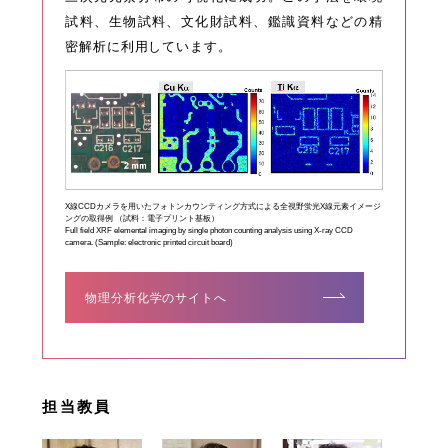
試料、生物試料、文化財試料、鑑識資料などの精
密解析に利用しています。
X線CCDカメラを用いたフォトンカウンティング方式による全視野蛍光X線元素イメージ
ングの取得例 （試料：電子プリント基板）
Full field XRF elemental imaging by single photon counting analysis using X-ray CCD
camera. (Sample: electronic printed circuit board)
物理分析化学のサイトへ
担当教員