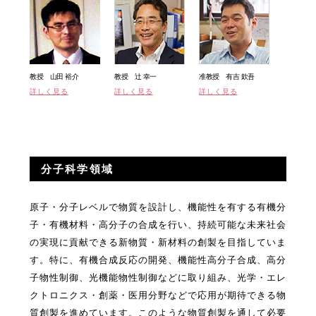
教授 山田 裕介
教授 辻 幸一
准教授 有吉 欽吾
詳しく見る
詳しく見る
詳しく見る
分子科学領域
原子・分子レベルで物質を設計し、機能性を有する有機分
子・有機材料・高分子の合成を行い、持続可能な未来社会
の実現に貢献できる新物質・新材料の創製を目指していま
す。特に、有機合成反応の開発、機能性高分子合成、高分
子物性制御、光機能物性制御などに取り組み、光学・エレ
クトロニクス・創薬・医用分野などで応用が期待できる物
質創製を進めています。このような物質創製を通して必要