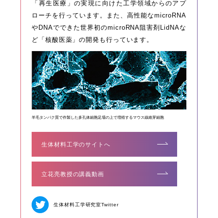
「再生医療」の実現に向けた工学領域からのアプ
ローチを行っています。また、高性能なmicroRNA
やDNAでできた世界初のmicroRNA阻害剤LidNAな
ど「核酸医薬」の開発も行っています。
羊毛タンパク質で作製した多孔体細胞足場の上で増殖するマウス線維芽細胞
生体材料工学のサイトへ
立花亮教授の講義動画
生体材料工学研究室
Twitter