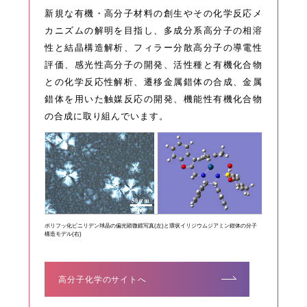
新規な有機・高分子材料の創生やその化学反応メ
カニズムの解明を目指し、多成分系高分子の相溶
性と結晶構造解析、フィラー分散高分子の導電性
評価、感光性高分子の開発、活性種と有機化合物
との化学反応性解析、遷移金属錯体の合成、金属
錯体を用いた触媒反応の開発、機能性有機化合物
の合成に取り組んでいます。
ポリフッ化ビニリデン球晶の偏光顕微鏡写真(左)と環状イリジウムジアミン錯体の分子
構造モデル(右)
高分子化学のサイトへ