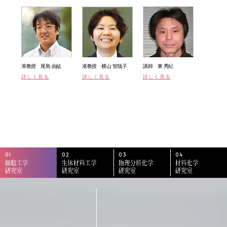
准教授 尾島 由紘
准教授 横山 智哉子
講師 東 秀紀
詳しく見る
詳しく見る
詳しく見る
01
02
03
04