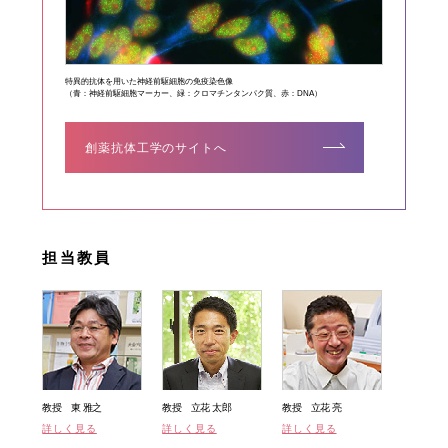
特異的抗体を用いた神経前駆細胞の免疫染色像
（青：神経前駆細胞マーカー、緑：クロマチンタンパク質、赤：DNA）
創薬抗体工学のサイトへ
担当教員
教授 東 雅之
教授 立花 太郎
教授 立花 亮
詳しく見る
詳しく見る
詳しく見る