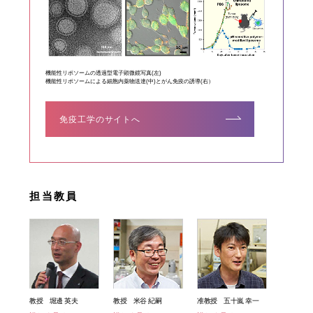
機能性リポソームの透過型電子顕微鏡写真(左)
機能性リポソームによる細胞内薬物送達(中)とがん免疫の誘導(右）
免疫工学のサイトへ
担当教員
教授 堀邊 英夫
教授 米谷 紀嗣
准教授 五十嵐 幸一