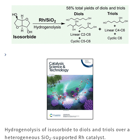
Hydrogenolysis of isosorbide to diols and triols over a
heterogeneous SiO
-supported Rh catalyst.
2