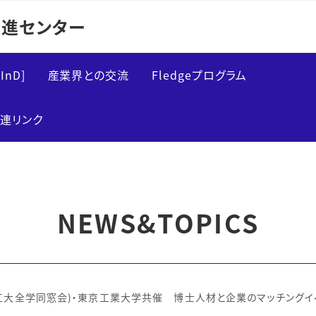
進センター
InD]
産業界との交流
Fledgeプログラム
研究インターンシップ
Fledge概要
連リンク
インタラクティブマッチ
講義案内
ング
実績
交流イベント
NEWS&TOPICS
大全学同窓会)・東京工業大学共催 博士人材と企業のマッチングイベント「