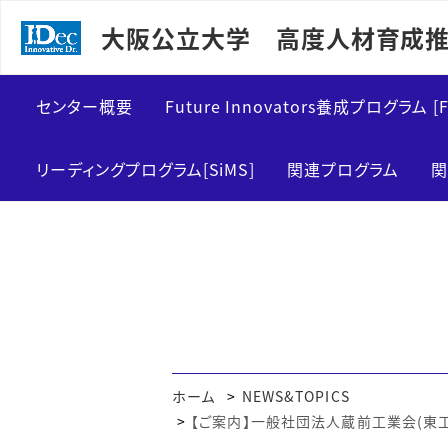
大阪公立大学 高度人材育成推
センター概要
Future Innovators養成プログラム [F
センター紹介
FInDカリキュラム概要
リーディングプログラム[SiMS]
関連プログラム
関
メッセージ
博士前期課程向け
運営スタッフ
博士後期課程向け
ホーム
NEWS&TOPICS
【ご案内】一般社団法人蔵前工業会(東工