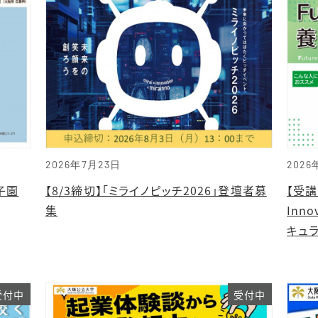
2026年7月23日
2026
子園
【8/3締切】「ミライノピッチ2026」登壇者募
【受講
集
Inn
キュ
受付中
受付中