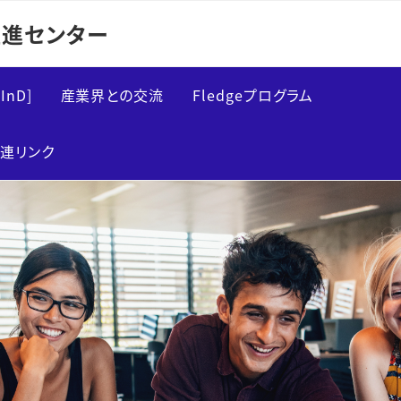
進センター
InD]
産業界との交流
Fledgeプログラム
研究インターンシップ
Fledge概要
連リンク
インタラクティブマッチ
講義案内
ング
実績
交流イベント