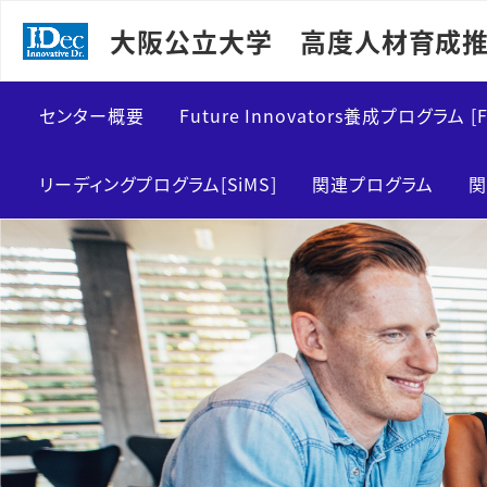
大阪公立大学 高度人材育成推
センター概要
Future Innovators養成プログラム [F
センター紹介
FInDカリキュラム概要
リーディングプログラム[SiMS]
関連プログラム
関
メッセージ
博士前期課程向け
運営スタッフ
博士後期課程向け