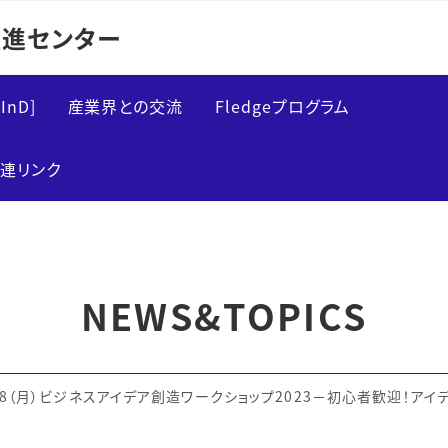
進センター
InD]
産業界との交流
Fledgeプログラム
研究インターンシップ
Fledge概要
連リンク
インタラクティブマッチ
講義案内
ング
実績
交流イベント
NEWS&TOPICS
/28（月）ビジネスアイデア創造ワークショップ2023－初心者歓迎！ア