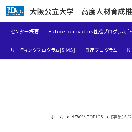
大阪公立大学 高度人材育成推
センター概要
Future Innovators養成プログラム [F
センター紹介
FInDカリキュラム概要
リーディングプログラム[SiMS]
関連プログラム
関
メッセージ
博士前期課程向け
運営スタッフ
博士後期課程向け
ホーム
NEWS&TOPICS
【募集】8