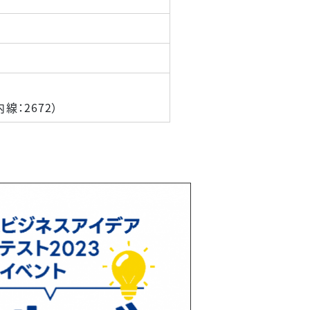
局
内線：2672）