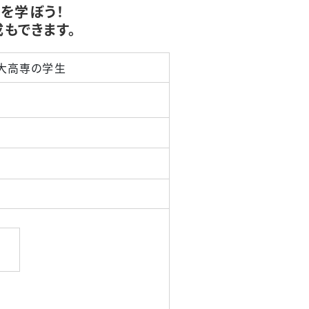
を学ぼう！
もできます。
大高専の学生