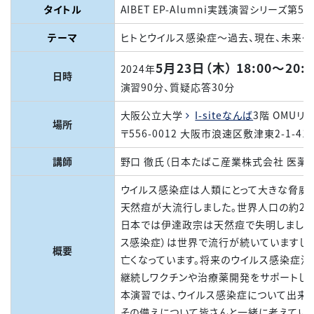
タイトル
AIBET EP-Alumni実践演習シリーズ第5
テーマ
ヒトとウイルス感染症～過去、現在、未来～
5月23日（木） 18:00～20:0
2024年
日時
演習90分、質疑応答30分
大阪公立大学
I-siteなんば
3階 OMUリ
場所
〒556-0012 大阪市浪速区敷津東2-1-
講師
野口 徹氏（日本たばこ産業株式会社 医薬
ウイルス感染症は人類にとって大きな脅威で
天然痘が大流行しました。世界人口の約2.
日本では伊達政宗は天然痘で失明しました。現
ス感染症）は世界で流行が続いていますし
概要
亡くなっています。将来のウイルス感染症流
継続しワクチンや治療薬開発をサポートして
本演習では、ウイルス感染症について出来
その備えについて皆さんと一緒に考えていき