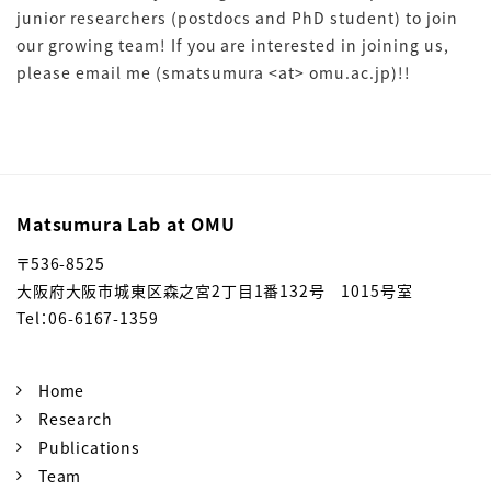
junior researchers (postdocs and PhD student) to join
our growing team! If you are interested in joining us,
please email me (smatsumura <at> omu.ac.jp)!!
Matsumura Lab at OMU
〒536-8525
大阪府大阪市城東区森之宮2丁目1番132号 1015号室
Tel：06-6167-1359
Home
Research
Publications
Team