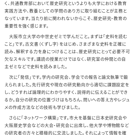
く、共通教育部において歴史研究というよりも大学における教育
実践方法や、教養としての学問のあり方に取り組むことが主務と
なっています。当たり前に関われないからこそ、歴史研究・教育の
重要性を強く感じます。
大阪市立大学の中世史ゼミで学んだこと。まずは「史料を読む
こと」です。古文書（くずし字）をはじめ、さまざまな史料を正確に
読み、解釈する力を身につけることは、歴史研究にとって必要不可
欠なスキルです。講読の授業だけではなく、研究室の仲間との自
主ゼミなどで史料を読みました。
次に「発信」です。学内の研究会、学会での報告と論文執筆で鍛
えられました。先行研究や現在の研究動向から適切に課題設定を
し、どうすれば論理的にわかりやすく、説得的に伝えることができ
るか。自分の研究の位置づけはもちろん、問いへの答え方やレジュ
メの作成方法などの技術も学びました。
さらに「ネットワーク構築」です。市大を基盤に日本史研究会や
大阪歴史学会などの大会・研究会に出席し、他大学や博物館など
の研究者の方々と積極的に交流しました。それによって情報を確