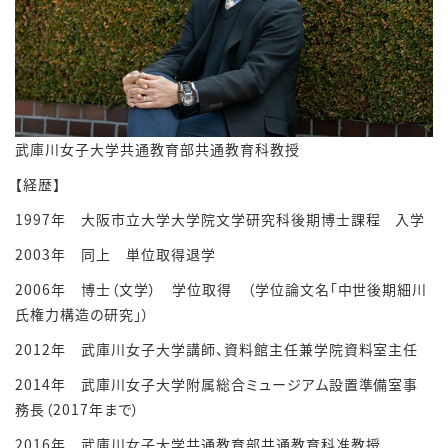
武庫川女子大学共通教育部共通教育科教授
【経歴】
1997
年 大阪市立大学大学院文学研究科後期博士課程 入学
2003
年 同上 単位取得退学
2006
年 博士（文学） 学位取得 （学位論文名「中世後期細川
氏権力構造の研究」）
2012
年 武庫川女子大学講師、資料館主任兼学院資料室主任
2014
年 武庫川女子大学附属総合ミュージアム設置準備室事
務長（
2017
年まで）
2016
年 武庫川女子大学共通教育部共通教育科准教授