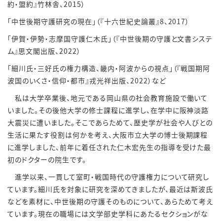
約・盟約』竹林舎、
2015
）
「中世後期守護研究の現在」（『十六世紀史論叢』
8
、
2017
）
「伊賀・伊勢・志摩国守護仁木氏」（『中世後期の守護と文書システ
ム』思文閣出版、
2022
）
「細川氏・三好氏の権力構造、畿内・阿波からの視点」（『戦国期阿
波国のいくさ・信仰・都市』戎光祥出版、
2022
）など
私は大学卒業後、地元である岡山県の社会教育施設で働いて
いました。その後他大学の修士課程に進学し、在学中に阪神淡路
大震災に遭いました。そこであらためて、歴史学が社会や人びとの
生活に果たす役割は何かを考え、大阪市立大学の博士後期課程
に進学しました、前年に着任された仁木宏先生の指導を受けた最
初のドクターの院生です。
進学以来、一貫して室町・戦国時代の守護権力について研究し
ています。細川氏を対象に研究を深めてきましたが、最近は斯波氏
などを素材に、中世後期の守護そのものについて、あらためて考え
ています。現在の職場には文学部史学科にあたるセクションがな