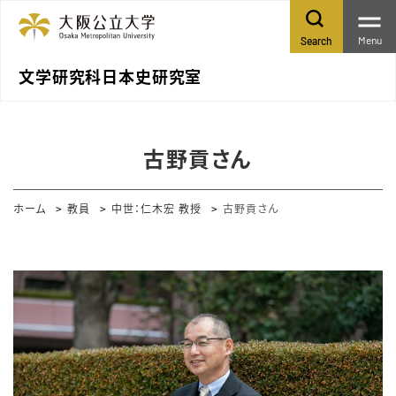
Menu
Search
文学研究科日本史研究室
古野貢さん
ホーム
教員
中世：仁木宏 教授
古野貢さん