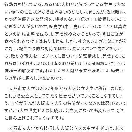
行動力を持っている、あるいは大切だと気づいている学生は少な
い。昨今の社会状況から仕方ないのかもしれませんが、近視眼的、
かつ経済優先的な発想を、根拠のない自信の上で披瀝しているに
過ぎない人が多いです。歴史学（中世史）は、こうしたこととは真逆
といえます。史料を読み、研究を深めたからといって、明日ご飯が
食べられるわけではありません。しかし社会のさまざまなことがら
に対し、場当たり的な対応ではなく、長いスパンで物ごとを考え
る。確かな事実をエビデンスに基づいて論理構成し、発信する。こ
れらはいずれも、現代の日本を取り巻いている諸問題に対するほ
ぼ唯一の解決策です。わたしたち人間が未来を語るには、過去か
らの学びに頼るしかないのです。
大阪市立大学は
2022
年度から大阪公立大学に移行しました。
これから公立大として新たな歴史を紡いでいくことになるでしょ
う。自分が学んだ大阪市立大学の名前がなくなるのは忍びないで
すが、市大中世史ゼミの伝統は、公立大になっても変わらず、新た
に積み上げられていくはずです。
大阪市立大学から移行した大阪公立大の中世史ゼミは、未来