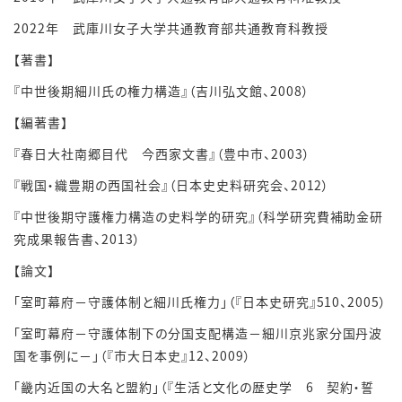
2022
年 武庫川女子大学共通教育部共通教育科教授
【著書】
『中世後期細川氏の権力構造』（吉川弘文館、
2008
）
【編著書】
『春日大社南郷目代 今西家文書』（豊中市、
2003
）
『戦国・織豊期の西国社会』（日本史史料研究会、
2012
）
『中世後期守護権力構造の史料学的研究』（科学研究費補助金研
究成果報告書、
2013
）
【論文】
「室町幕府－守護体制と細川氏権力」（『日本史研究』
510
、
2005
）
「室町幕府－守護体制下の分国支配構造－細川京兆家分国丹波
国を事例に－」（『市大日本史』
12
、
2009
）
「畿内近国の大名と盟約」（『生活と文化の歴史学
6
契約・誓