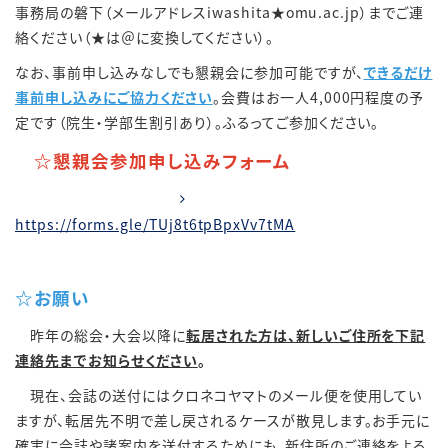
事務局の磐下（メールアドレスiwashita★omu.ac.jp）までご連
絡ください（★は＠に変換してください）。
なお、事前申し込みなしでも懇親会に参加可能ですが、
できるだけ
事前申し込みにご協力ください
。会費はお一人4,000円程度の予
定です（院生・学部生割引あり）。ふるってご参加ください。
☆懇親会参加申し込みフォーム
https://forms.gle/TUj8t6tpBpxVv7tMA
☆お願い
昨年の総会・大会以降に
転居された方は、新しいご住所を下記
連絡先までお知らせください
。
現在、会誌の送付にはクロネコヤマトのメール便を使用してい
ますが、転居先不明で差し戻されるケースが散見します。お手元に
確実に会誌や諸案内を送付するためにも、新住所のご連絡をよろ