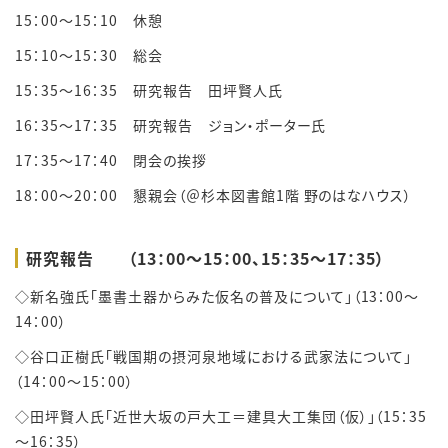
15：00～15：10 休憩
15：10～15：30 総会
15：35～16：35 研究報告 田坪賢人氏
16：35～17：35 研究報告 ジョン・ポーター氏
17：35～17：40 閉会の挨拶
18：00～20：00 懇親会（＠杉本図書館1階 野のはなハウス）
研究報告
（
13
：
00
～
15
：
00
、
15
：
35
～
17
：
35
）
◇新名強氏「墨書土器からみた仮名の普及について」（13：00～
14：00）
◇谷口正樹氏「戦国期の摂河泉地域における武家法について」
（14：00～15：00）
◇田坪賢人氏「近世大坂の戸大工＝建具大工集団（仮）」（15：35
～16：35）