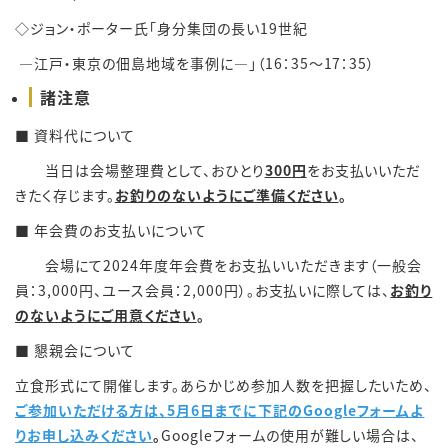
◇ジョン・ポーター氏「身分集団の長い19世紀
―江戸・東京の佃島地域を事例に―」（16：35～17：35）
諸注意
■ 資料代について
当日は会場整理費として、おひとり
300
円
をお支払いいただ
きたく存じます。
お釣りのないようにご準備ください
。
■ 年会費のお支払いについて
会場にて2024年度年会費をお支払いいただきます（一般会
員：3,000円、ユース会員：2,000円）。お支払いに際しては、
お釣り
のないようにご用意ください
。
■ 懇親会について
立食形式にて開催します。あらかじめ参加人数を把握したいため、
ご参加いただける方は、
5
月
6
日までに下記の
Google
フォームよ
りお申し込みください
。
Googleフォームの使用が難しい場合は、